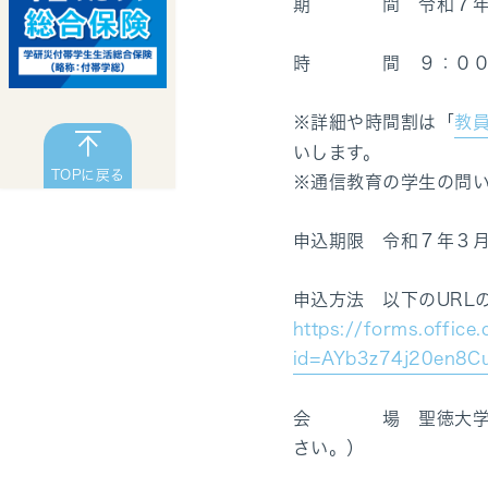
期 間 令和７年３
時 間 ９：００～
※詳細や時間割は「
教
いします。
TOPに戻る
※通信教育の学生の問
申込期限 令和７年３
申込方法 以下のURL
https://forms.offic
id=AYb3z74j20en8
会 場 聖徳大学学内
さい。）