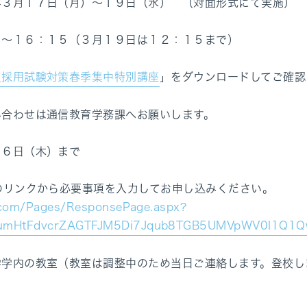
月１７日（月）～１９日（水） （対面形式にて実施）
１６：１５（３月１９日は１２：１５まで）
員採用試験対策春季集中特別講座
」をダウンロードしてご確認
い合わせは通信教育学務課へお願いします。
月６日（木）まで
のリンクから必要事項を入力してお申し込みください。
e.com/Pages/ResponsePage.aspx?
CumHtFdvcrZAGTFJM5Di7Jqub8TGB5UMVpWV0I1Q1
の教室（教室は調整中のため当日ご連絡します。登校しま