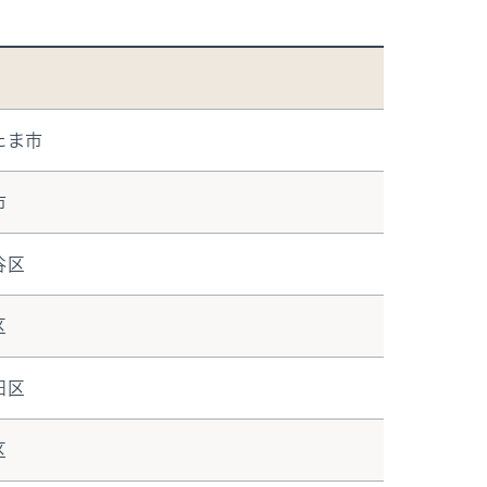
たま市
市
谷区
区
田区
区