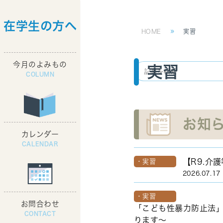
在学生の方へ
コ
ナ
HOME
実習
ン
ビ
テ
ゲ
今月のよみもの
ン
ー
実習
ツ
シ
へ
ョ
ス
ン
キ
に
お知
ッ
移
カレンダー
プ
動
【R9.介
実習
2026.07.17
実習
お問合わせ
「こども性暴力防止法」
ります～