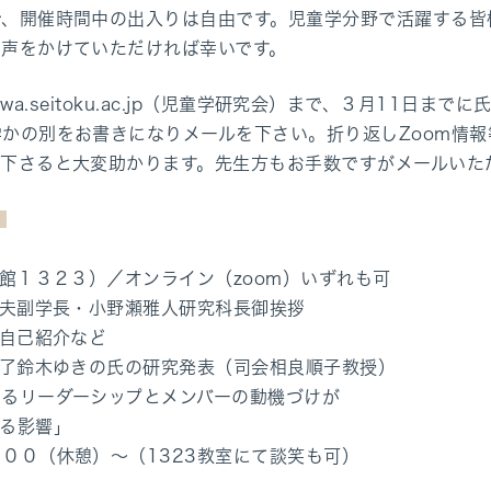
で、開催時間中の出入りは自由です。児童学分野で活躍する皆
お声をかけていただければ幸いです。
ku@wa.seitoku.ac.jp（児童学研究会）まで、３月11
かの別をお書きになりメールを下さい。折り返しZoom情
ル下さると大変助かります。先生方もお手数ですがメールいた
》
号館１３２３）／オンライン（zoom）いずれも可
三夫副学長・小野瀬雅人研究科長御挨拶
の自己紹介など
修了鈴木ゆきの氏の研究発表（司会相良順子教授）
けるリーダーシップとメンバーの動機づけが
る影響」
００（休憩）～（1323教室にて談笑も可）