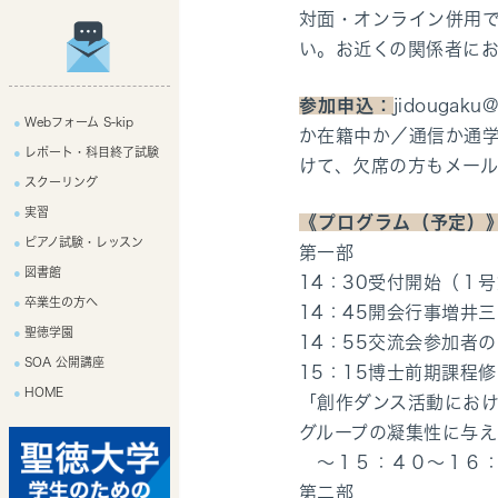
対面・オンライン併用
い。お近くの関係者に
参加申込：
jidouga
Webフォーム S-kip
か在籍中か／通信か通学
レポート・科目終了試験
けて、欠席の方もメー
スクーリング
実習
《プログラム（予定）
ピアノ試験・レッスン
第一部
図書館
14：30受付開始（１
卒業生の方へ
14：45開会行事増井
聖徳学園
14：55交流会参加者
SOA 公開講座
15：15博士前期課程
HOME
「創作ダンス活動にお
グループの凝集性に与え
～１５：４０～１６：
第二部