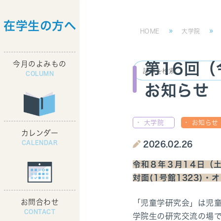
在学生の方へ
コ
ナ
HOME
大学院
ン
ビ
テ
ゲ
今月のよみもの
第16回
ン
ー
ツ
シ
お知らせ
へ
ョ
ス
ン
キ
に
大学院
お知らせ
ッ
移
カレンダー
プ
動
2026.02.26
令和８年３月1４日（土
対面(1号館1323)・
お問合わせ
「児童学研究会」は児
学院生の研究交流の場