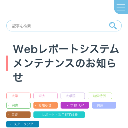
コ
ナ
ン
ビ
テ
ゲ
ン
ー
Webレポートシステム
ツ
シ
へ
ョ
ス
ン
メンテナンスのお知ら
キ
に
ッ
移
せ
プ
動
大学
短大
大学院
幼保特例
司書
お知らせ
学部TOP
共通
実習
レポート・科目終了試験
スクーリング